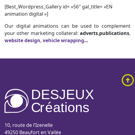
[Best_Wordpress_Gallery id= »56″ gal_title= »EN
animation digital »]
Our digital animations can be used to complement
your other marketing collateral:
adverts
,
publications
,
website design
,
vehicle wrapping
…
DESJEUX
C
r
é
a
tions
10, route de l’Izenelle
49250 Beaufort en Vallée