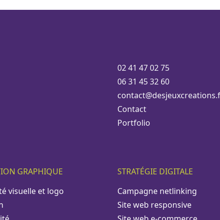
02 41 47 02 75
06 31 45 32 60
contact@desjeuxcreations.f
Contact
Portfolio
TION GRAPHIQUE
STRATÉGIE DIGITALE
té visuelle et logo
Campagne netlinking
n
Site web responsive
ité
Site web e-commerce