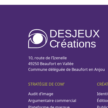
DESJEUX
C
r
é
a
tions
10, route de l’Izenelle
49250 Beaufort en Vallée
Commune déléguée de Beaufort en Anjou
STRATÉGIE DE COM’
CRÉA
Audit d’image
Identi
Argumentaire commercial
Éditio
Plateforme de marque
Public