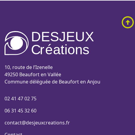
DESJEUX
C
r
é
a
tions
10, route de l’Izenelle
49250 Beaufort en Vallée
Commune déléguée de Beaufort en Anjou
02 41 47 02 75
06 31 45 32 60
contact@desjeuxcreations.fr
Contact