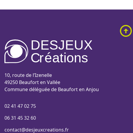
DESJEUX
C
r
é
a
tions
10, route de l’Izenelle
49250 Beaufort en Vallée
Commune déléguée de Beaufort en Anjou
02 41 47 02 75
06 31 45 32 60
contact@desjeuxcreations.fr