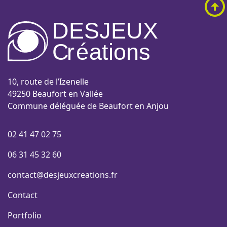
DESJEUX
C
r
é
a
tions
10, route de l’Izenelle
49250 Beaufort en Vallée
Commune déléguée de Beaufort en Anjou
02 41 47 02 75
06 31 45 32 60
contact@desjeuxcreations.fr
Contact
Portfolio