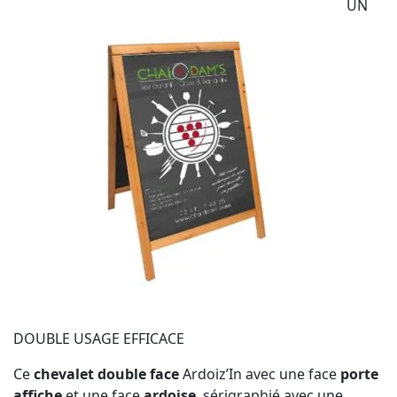
UN
DOUBLE USAGE EFFICACE
Ce
chevalet double face
Ardoiz’In avec une face
porte
affiche
et une face
ardoise
, sérigraphié avec une