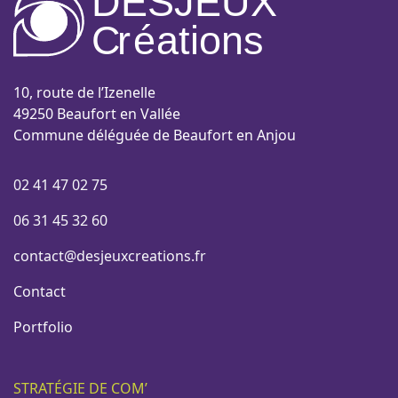
DESJEUX
C
r
é
a
tions
10, route de l’Izenelle
49250 Beaufort en Vallée
Commune déléguée de Beaufort en Anjou
02 41 47 02 75
06 31 45 32 60
contact@desjeuxcreations.fr
Contact
Portfolio
STRATÉGIE DE COM’