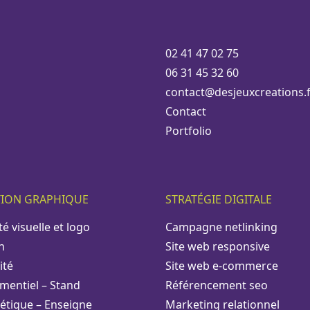
02 41 47 02 75
06 31 45 32 60
contact@desjeuxcreations.f
Contact
Portfolio
TION GRAPHIQUE
STRATÉGIE DIGITALE
té visuelle et logo
Campagne netlinking
n
Site web responsive
ité
Site web e-commerce
mentiel – Stand
Référencement seo
létique – Enseigne
Marketing relationnel