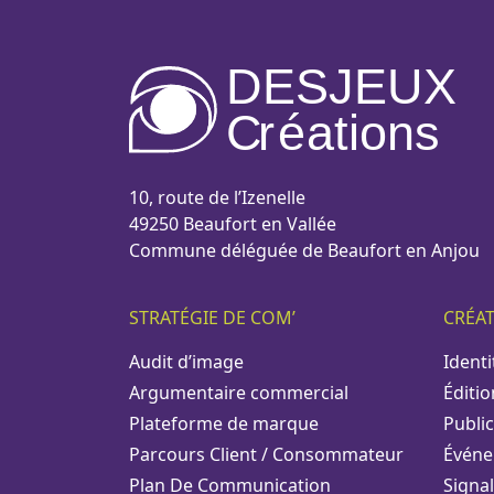
DESJEUX
C
r
é
a
tions
10, route de l’Izenelle
49250 Beaufort en Vallée
Commune déléguée de Beaufort en Anjou
STRATÉGIE DE COM’
CRÉA
Audit d’image
Identi
Argumentaire commercial
Éditio
Plateforme de marque
Public
Parcours Client / Consommateur
Événe
Plan De Communication
Signa