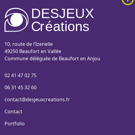
DESJEUX
C
r
é
a
tions
10, route de l’Izenelle
49250 Beaufort en Vallée
Commune déléguée de Beaufort en Anjou
02 41 47 02 75
06 31 45 32 60
contact@desjeuxcreations.fr
Contact
Portfolio