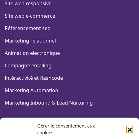
Site web responsive
Site web e-commerce
Référencement seo
Marketing relationnel
Animation electronique
Campagne emailing
Intéractivité et flashcode
Marketing Automation
Marketing Inbound & Lead Nurturing
FORMATIONS COMMUNICATION
Gérer le consentement aux
cookies
Design graphique & PAO