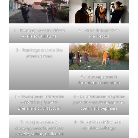
1 – Tournage avec les élèves
2 – Visite de la MFR de
Axelle et Guillaume
Machecoul
3 – Repérage et choix des
prises de vues.
4 – Tournage avec le
formateur en situation
5 – Tournage en entreprise
6 – Le caméraman en pleine
MERCI à la
pépinière
prise de vues d’ambiance au
Brenelière
pour l’accueil
cœur de la pépinière
7 – Les jeunes font le
8 – Super Heco influenceur
challenge avec Super Heco
en plein challenge
– Axelle, Solène, Guillaume