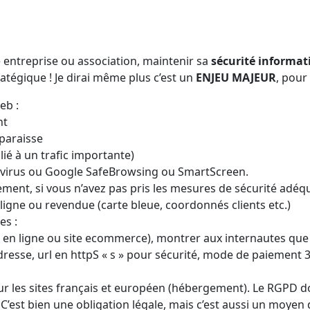
re entreprise ou association, maintenir sa
sécurité informat
ratégique ! Je dirai même plus c’est un
ENJEU MAJEUR
, pour
eb :
nt
paraisse
lié à un trafic importante)
antivirus ou Google SafeBrowsing ou SmartScreen.
ent, si vous n’avez pas pris les mesures de sécurité adéq
 ligne ou revendue (carte bleue, coordonnés clients etc.)
es :
e en ligne ou site ecommerce), montrer aux internautes que 
dresse, url en httpS « s » pour sécurité, mode de paiement 
r les sites français et européen (hébergement). Le RGPD 
C’est bien une obligation légale, mais c’est aussi un moyen d