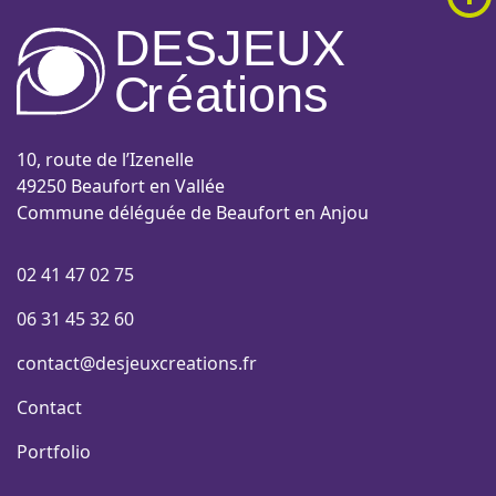
DESJEUX
C
r
é
a
tions
10, route de l’Izenelle
49250 Beaufort en Vallée
Commune déléguée de Beaufort en Anjou
02 41 47 02 75
06 31 45 32 60
contact@desjeuxcreations.fr
Contact
Portfolio