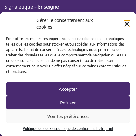
Signalétique – Enseigne
Marquage de véhicule
Gérer le consentement aux
cookies
Communication de fin d’année
Pour offrir les meilleures expériences, nous utilisons des technologies
Vidéo d’entreprise
telles que les cookies pour stocker et/ou accéder aux informations des
appareils. Le fait de consentir à ces technologies nous permettra de
traiter des données telles que le comportement de navigation ou les ID
uniques sur ce site. Le fait de ne pas consentir ou de retirer son
STRATÉGIE DIGITALE
consentement peut avoir un effet négatif sur certaines caractéristiques
et fonctions.
Campagne netlinking
Accepter
Site web responsive
Site web e-commerce
Refuser
Référencement seo
Voir les préférences
Marketing relationnel
Politique de cookies
politique de confidentialité
Imprint