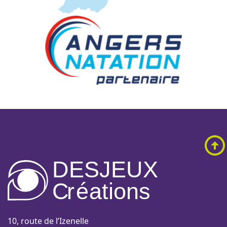
DESJEUX
C
r
é
a
tions
10, route de l’Izenelle