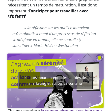
nécessitent un temps de maturation, il est donc
important d’
anticiper pour travailler avec
SÉRÉNITÉ
.
« la réflexion sur les outils n’intervient
qu’en aboutissement d’un processus de réflexion
stratégique en amont, elle ne saurait s’y
substituer » Marie-Hélène Westphalen
Cliquez pour accepter les cookies de
marketing et activer ce contenu
Chaine youtube «
la communication c’est bon pour