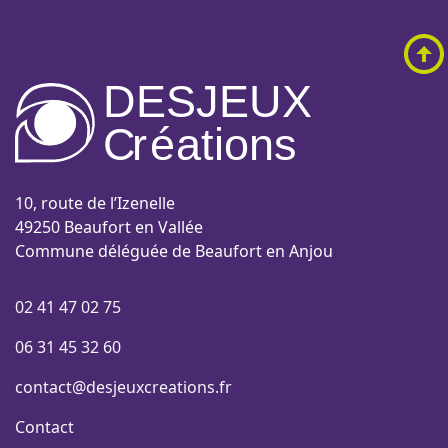
DESJEUX
C
r
é
a
tions
10, route de l’Izenelle
49250 Beaufort en Vallée
Commune déléguée de Beaufort en Anjou
02 41 47 02 75
06 31 45 32 60
contact@desjeuxcreations.fr
Contact