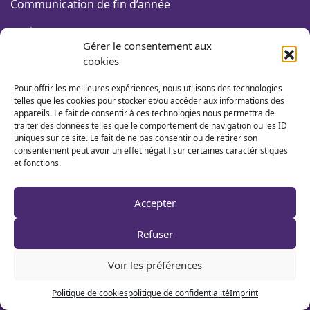
Communication de fin d’année
Vidéo d’entreprise
Gérer le consentement aux
cookies
STRATÉGIE DIGITALE
Pour offrir les meilleures expériences, nous utilisons des technologies
telles que les cookies pour stocker et/ou accéder aux informations des
Campagne netlinking
appareils. Le fait de consentir à ces technologies nous permettra de
traiter des données telles que le comportement de navigation ou les ID
Site web responsive
uniques sur ce site. Le fait de ne pas consentir ou de retirer son
consentement peut avoir un effet négatif sur certaines caractéristiques
et fonctions.
Site web e-commerce
Référencement seo
Accepter
Marketing relationnel
Refuser
Animation electronique
Voir les préférences
Campagne emailing
Politique de cookies
politique de confidentialité
Imprint
Intéractivité et flashcode