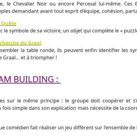
e, le Chevalier Noir ou encore Perceval lui-même. Ces
mples demandant avant tout esprit d’équipe, cohésion, part
a Quête
c le symbole de sa victoire, un objet qui complète le « puzzl
recherche du Graal
ssembler la table ronde, ils peuvent enfin identifier les
e Graal… et à triompher !
EAM BUILDING :
 sur le même principe : le groupe doit coopérer et s’or
 fois simple dans son explication mais nécessite de la coor
ue comédien fait réaliser un jeu différent sur l’ensemble de