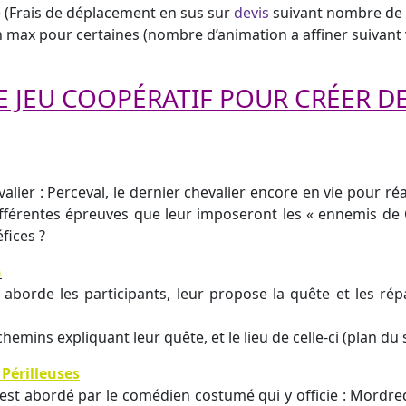
re (Frais de déplacement en sus sur
devis
suivant nombre de
h max pour certaines (nombre d’animation a affiner suivant
 JEU COOPÉRATIF POUR CRÉER D
ier : Perceval, le dernier chevalier encore en vie pour réal
différentes épreuves que leur imposeront les « ennemis de
fices ?
n
 aborde les participants, leur propose la quête et les ré
mins expliquant leur quête, et le lieu de celle-ci (plan du si
 Périlleuses
 est abordé par le comédien costumé qui y officie : Mordred