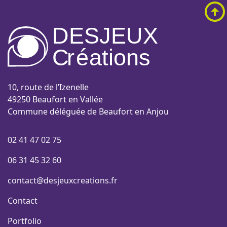
DESJEUX
C
r
é
a
tions
10, route de l’Izenelle
49250 Beaufort en Vallée
Commune déléguée de Beaufort en Anjou
02 41 47 02 75
06 31 45 32 60
contact@desjeuxcreations.fr
Contact
Portfolio