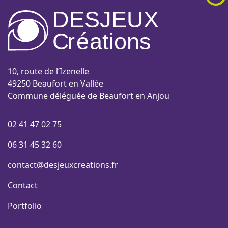
DESJEUX
C
r
é
a
tions
10, route de l’Izenelle
49250 Beaufort en Vallée
Commune déléguée de Beaufort en Anjou
02 41 47 02 75
06 31 45 32 60
contact@desjeuxcreations.fr
Contact
Portfolio